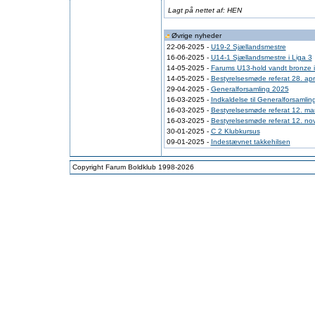
Lagt på nettet af: HEN
Øvrige nyheder
22-06-2025 -
U19-2 Sjællandsmestre
16-06-2025 -
U14-1 Sjællandsmestre i Liga 3
14-05-2025 -
Farums U13-hold vandt bronze i
14-05-2025 -
Bestyrelsesmøde referat 28. apr
29-04-2025 -
Generalforsamling 2025
16-03-2025 -
Indkaldelse til Generalforsamli
16-03-2025 -
Bestyrelsesmøde referat 12. ma
16-03-2025 -
Bestyrelsesmøde referat 12. n
30-01-2025 -
C 2 Klubkursus
09-01-2025 -
Indestævnet takkehilsen
Copyright Farum Boldklub 1998-2026