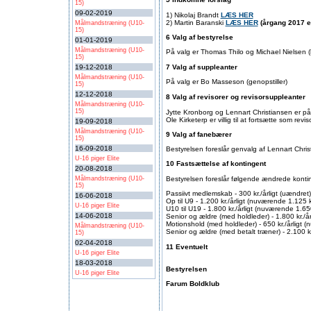
15)
09-02-2019
1) Nikolaj Brandt
LÆS HER
2) Martin Baranski
LÆS HER
(årgang 2017 er
Målmandstræning (U10-
15)
6 Valg af bestyrelse
01-01-2019
Målmandstræning (U10-
På valg er Thomas Thilo og Michael Nielsen (
15)
19-12-2018
7 Valg af suppleanter
Målmandstræning (U10-
På valg er Bo Masseson (genopstiller)
15)
12-12-2018
8 Valg af revisorer og revisorsuppleanter
Målmandstræning (U10-
15)
Jytte Kronborg og Lennart Christiansen er på
Ole Kirketerp er villig til at fortsætte som revi
19-09-2018
Målmandstræning (U10-
9 Valg af fanebærer
15)
16-09-2018
Bestyrelsen foreslår genvalg af Lennart Chris
U-16 piger Elite
10 Fastsættelse af kontingent
20-08-2018
Målmandstræning (U10-
Bestyrelsen foreslår følgende ændrede konti
15)
Passiivt medlemskab - 300 kr./årligt (uændret)
16-06-2018
Op til U9 - 1.200 kr./årligt (nuværende 1.125 kr
U-16 piger Elite
U10 til U19 - 1.800 kr./årligt (nuværende 1.650 
14-06-2018
Senior og ældre (med holdleder) - 1.800 kr./år
Motionshold (med holdleder) - 650 kr./årligt (
Målmandstræning (U10-
Senior og ældre (med betalt træner) - 2.100 kr.
15)
02-04-2018
11 Eventuelt
U-16 piger Elite
18-03-2018
Bestyrelsen
U-16 piger Elite
Farum Boldklub