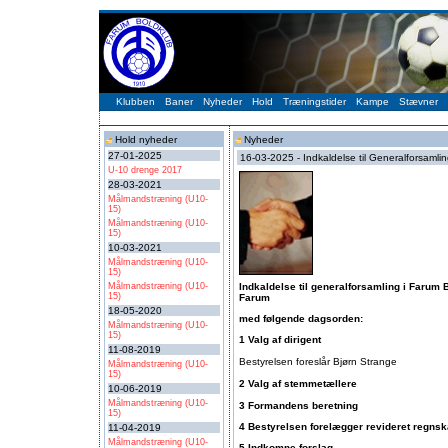
Klubben
Baner
Nyheder
Hold
Træningstider
Kampe
Stævner
Hold nyheder
Nyheder
27-01-2025
16-03-2025 - Indkaldelse til Generalforsamli
U-10 drenge 2017
28-03-2021
Målmandstræning (U10-
15)
Målmandstræning (U10-
15)
10-03-2021
Målmandstræning (U10-
15)
Målmandstræning (U10-
Indkaldelse til generalforsamling i
Farum B
15)
Farum
18-05-2020
med følgende dagsorden:
Målmandstræning (U10-
15)
1 Valg af dirigent
11-08-2019
Bestyrelsen foreslår Bjørn Strange
Målmandstræning (U10-
15)
2 Valg af stemmetællere
10-06-2019
Målmandstræning (U10-
3 Formandens beretning
15)
4 Bestyrelsen forelægger revideret regns
11-04-2019
Målmandstræning (U10-
5 Indkomne forslag